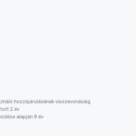
asználó hozzájárulásának visszavonásáig
tott 2 év
ezdése alapján 8 év