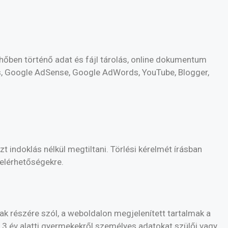
hőben történő adat és fájl tárolás, online dokumentum
cs, Google AdSense, Google AdWords, YouTube, Blogger,
indoklás nélkül megtiltani. Törlési kérelmét írásban
elérhetőségekre.
ak részére szól, a weboldalon megjelenített tartalmak a
 13 év alatti gyermekekről személyes adatokat szülői vagy