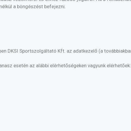
élkül a böngészést befejezni.
en DKSI Sportszolgáltató Kft. az adatkezelő (a továbbiakba
panasz esetén az alábbi elérhetőségeken vagyunk elérhetőek