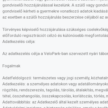
gondviselői hozzájárulással kezelünk. A szülő vagy gondv
gondviselő kérheti a gyermekre vonatkozó adatok kiadását,
az esetben a szülői hozzájárulás beszerzése céljából az a
Törvényes képviselő hozzájárulása szükséges cselekvőkép
előforduló regisztrációt célzó és különösebb megfontolás
Adatkezelés célja:
Az adatkezelés célja a VeloPark-ban szervezett nyári táb
Fogalmak
Adatfeldolgozó: természetes vagy jogi személy, közhatal
Adatkezelés: a személyes adatokon vagy adatállományoko
rögzítés, rendszerezés, tagolás, tárolás, átalakítás, megv
tétel, összehangolás, összekapcsolás, korlátozás, törlés
Adattovábbítás: az Adatkezelő által kezelt személyes ad