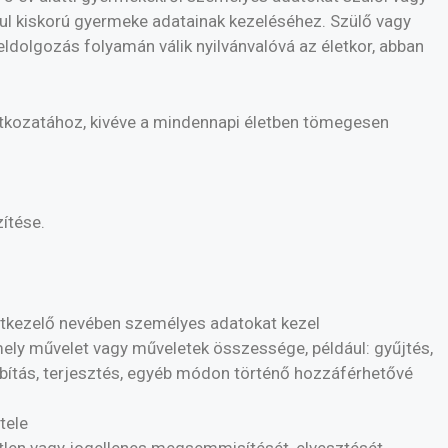
rul kiskorú gyermeke adatainak kezeléséhez. Szülő vagy
ldolgozás folyamán válik nyilvánvalóvá az életkor, abban
atkozatához, kivéve a mindennapi életben tömegesen
ítése.
atkezelő nevében személyes adatokat kezel
ly művelet vagy műveletek összessége, például: gyűjtés,
vábbítás, terjesztés, egyéb módon történő hozzáférhetővé
tele