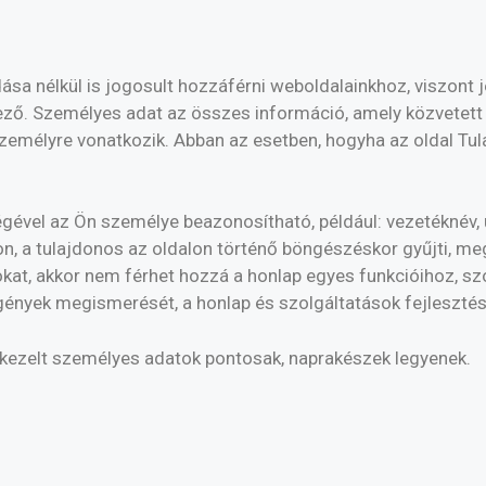
nélkül is jogosult hozzáférni weboldalainkhoz, viszont jel
lező. Személyes adat az összes információ, amely közvetet
emélyre vonatkozik. Abban az esetben, hogyha az oldal Tul
gével az Ön személye beazonosítható, például: vezetéknév, 
 a tulajdonos az oldalon történő böngészéskor gyűjti, me
, akkor nem férhet hozzá a honlap egyes funkcióihoz, szol
ények megismerését, a honlap és szolgáltatások fejlesztésé
 kezelt személyes adatok pontosak, naprakészek legyenek.