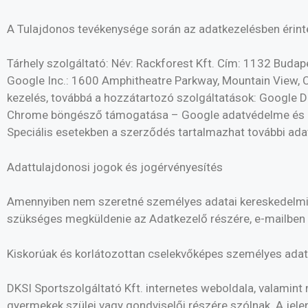
A Tulajdonos tevékenysége során az adatkezelésben érint
Tárhely szolgáltató: Név: Rackforest Kft. Cím: 1132 Budap
Google Inc.: 1600 Amphitheatre Parkway, Mountain View, C
kezelés, továbbá a hozzátartozó szolgáltatások: Google 
Chrome böngésző támogatása – Google adatvédelme és a
Speciális esetekben a szerződés tartalmazhat további ad
Adattulajdonosi jogok és jogérvényesítés
Amennyiben nem szeretné személyes adatai kereskedelmi ajá
szükséges megküldenie az Adatkezelő részére, e-mailben 
Kiskorúak és korlátozottan cselekvőképes személyes ada
DKSI Sportszolgáltató Kft. internetes weboldala, valamint
gyermekek szülei vagy gondviselői részére szólnak. A jelen