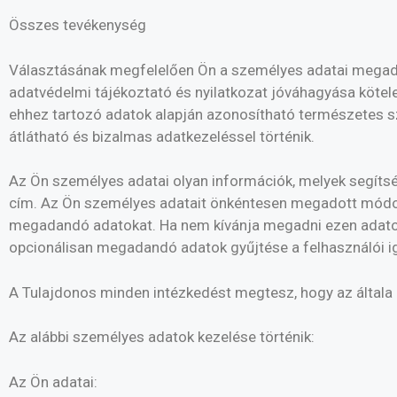
Összes tevékenység
Választásának megfelelően Ön a személyes adatai megadása 
adatvédelmi tájékoztató és nyilatkozat jóváhagyása köte
ehhez tartozó adatok alapján azonosítható természetes sz
átlátható és bizalmas adatkezeléssel történik.
Az Ön személyes adatai olyan információk, melyek segítsé
cím. Az Ön személyes adatait önkéntesen megadott módon,
megadandó adatokat. Ha nem kívánja megadni ezen adatokat
opcionálisan megadandó adatok gyűjtése a felhasználói ig
A Tulajdonos minden intézkedést megtesz, hogy az általa
Az alábbi személyes adatok kezelése történik:
Az Ön adatai: