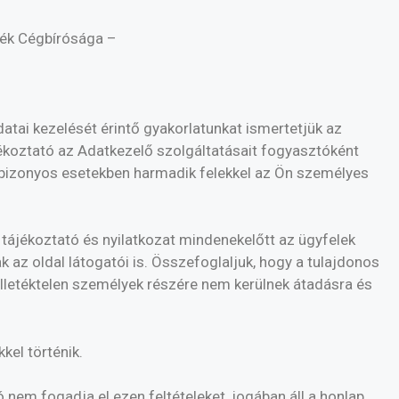
ék Cégbírósága –
atai kezelését érintő gyakorlatunkat ismertetjük az
ékoztató az Adatkezelő szolgáltatásait fogyasztóként
g bizonyos esetekben harmadik felekkel az Ön személyes
tájékoztató és nyilatkozat mindenekelőtt az ügyfelek
 az oldal látogatói is. Összefoglaljuk, hogy a tulajdonos
illetéktelen személyek részére nem kerülnek átadásra és
kel történik.
nem fogadja el ezen feltételeket, jogában áll a honlap