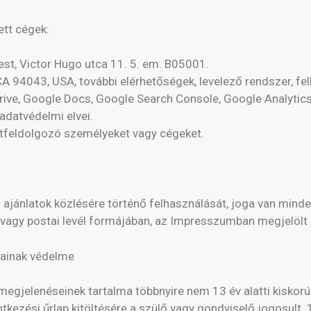
ett cégek:
est, Victor Hugo utca 11. 5. em. B05001.
A 94043, USA, további elérhetőségek, levelező rendszer, fel
Drive, Google Docs, Google Search Console, Google Analyti
datvédelmi elvei.
atfeldolgozó személyeket vagy cégeket.
nlatok közlésére történő felhasználását, joga van mindezt 
vagy postai levél formájában, az Impresszumban megjelölt 
tainak védelme
 megjelenéseinek tartalma többnyire nem 13 év alatti kiskorú
tkezési űrlap kitöltésére a szülő vagy gondviselő jogosult.