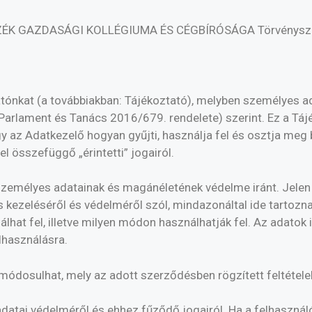
YSZÉK GAZDASÁGI KOLLÉGIUMA ÉS CÉGBÍRÓSÁGA Törvénysz
tatónkat (a továbbiakban: Tájékoztató), melyben személyes ad
Parlament és Tanács 2016/679. rendelete) szerint. Ez a Táj
y az Adatkezelő hogyan gyűjti, használja fel és osztja me
l összefüggő „érintetti” jogairól.
személyes adatainak és magánéletének védelme iránt. Jelen 
kezeléséről és védelméről szól, mindazonáltal ide tartoznak
hat fel, illetve milyen módon használhatják fel. Az adatok 
lhasználásra.
ódosulhat, mely az adott szerződésben rögzített feltételek
atai védelméről és ehhez fűződő jogairól. Ha a felhasználó 