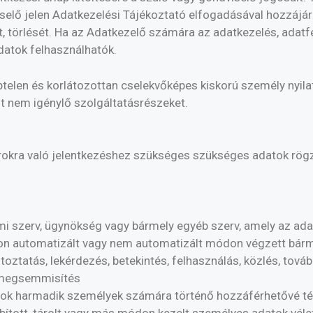
iselő jelen Adatkezelési Tájékoztató elfogadásával hozzájá
 törlését. Ha az Adatkezelő számára az adatkezelés, adatfe
datok felhasználhatók.
telen és korlátozottan cselekvőképes kiskorú személy nyil
t nem igénylő szolgáltatásrészeket.
orokra való jelentkezéshez szükséges szükséges adatok rögz
mi szerv, ügynökség vagy bármely egyéb szerv, amely az ad
n automatizált vagy nem automatizált módon végzett bárme
áltoztatás, lekérdezés, betekintés, felhasználás, közlés, to
, megsemmisítés
atok harmadik személyek számára történő hozzáférhetővé té