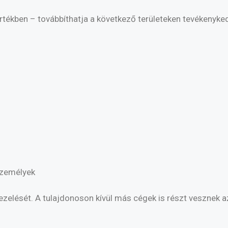
tékben – továbbíthatja a következő területeken tevékenykedő
személyek
kezelését. A tulajdonoson kívül más cégek is részt vesznek a