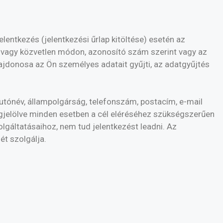
entkezés (jelentkezési űrlap kitöltése) esetén az
t vagy közvetlen módon, azonosító szám szerint vagy az
ajdonosa az Ön személyes adatait gyűjti, az adatgyűjtés
utónév, állampolgárság, telefonszám, postacím, e-mail
gjelölve minden esetben a cél eléréséhez szükségszerűen
gáltatásaihoz, nem tud jelentkezést leadni. Az
t szolgálja.