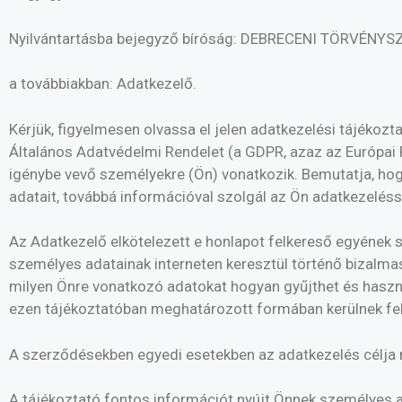
Nyilvántartásba bejegyző bíróság: DEBRECENI TÖRVÉN
a továbbiakban: Adatkezelő.
Kérjük, figyelmesen olvassa el jelen adatkezelési tájékoz
Általános Adatvédelmi Rendelet (a GDPR, azaz az Európai 
igénybe vevő személyekre (Ön) vonatkozik. Bemutatja, hog
adatait, továbbá információval szolgál az Ön adatkezelésse
Az Adatkezelő elkötelezett e honlapot felkereső egyének 
személyes adatainak interneten keresztül történő bizalmas 
milyen Önre vonatkozó adatokat hogyan gyűjthet és használ
ezen tájékoztatóban meghatározott formában kerülnek fe
A szerződésekben egyedi esetekben az adatkezelés célja m
A tájékoztató fontos információt nyújt Önnek személyes ad